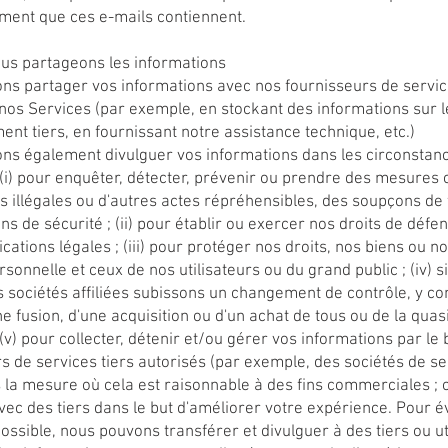
ent que ces e-mails contiennent.
ous partageons les informations
s partager vos informations avec nos fournisseurs de service
 nos Services (par exemple, en stockant des informations sur l
nt tiers, en fournissant notre assistance technique, etc.)
ns également divulguer vos informations dans les circonstan
 (i) pour enquêter, détecter, prévenir ou prendre des mesures
és illégales ou d'autres actes répréhensibles, des soupçons de
ns de sécurité ; (ii) pour établir ou exercer nos droits de défe
cations légales ; (iii) pour protéger nos droits, nos biens ou n
rsonnelle et ceux de nos utilisateurs ou du grand public ; (iv) s
s sociétés affiliées subissons un changement de contrôle, y c
une fusion, d'une acquisition ou d'un achat de tous ou de la quasi
; (v) pour collecter, détenir et/ou gérer vos informations par le 
s de services tiers autorisés (par exemple, des sociétés de se
s la mesure où cela est raisonnable à des fins commerciales ; o
ec des tiers dans le but d'améliorer votre expérience. Pour év
ossible, nous pouvons transférer et divulguer à des tiers ou ut