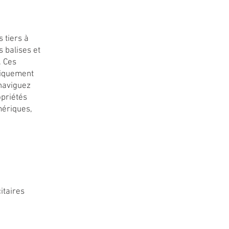
 tiers à
s balises et
. Ces
tiquement
 naviguez
priétés
mériques,
n
itaires