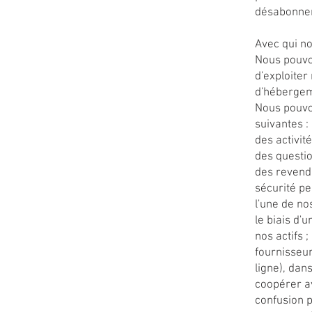
désabonnem
Avec qui n
Nous pouvon
d'exploiter
d'hébergeme
Nous pouvo
suivantes :
des activit
des questio
des revendi
sécurité pe
l'une de no
le biais d'
nos actifs 
fournisseur
ligne), dan
coopérer av
confusion p