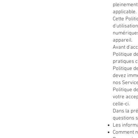
pleinement 
applicable.
Cette Polit
d'utilisati
numériques 
appareil.
Avant d'acc
Politique d
pratiques c
Politique d
devez imméd
nos Service
Politique de
votre accep
celle-ci.
Dans la pré
questions s
Les inform
Comment no