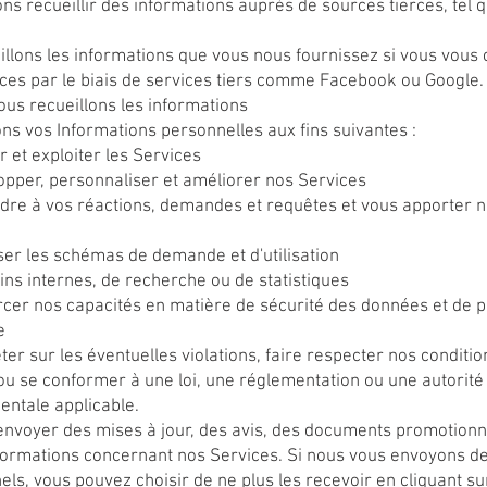
s recueillir des informations auprès de sources tierces, tel q
llons les informations que vous nous fournissez si vous vous
ces par le biais de services tiers comme Facebook ou Google.
us recueillons les informations
ons vos Informations personnelles aux fins suivantes :
r et exploiter les Services
opper, personnaliser et améliorer nos Services
dre à vos réactions, demandes et requêtes et vous apporter n
er les schémas de demande et d'utilisation
fins internes, de recherche ou de statistiques
rcer nos capacités en matière de sécurité des données et de 
e
er sur les éventuelles violations, faire respecter nos conditi
 ou se conformer à une loi, une réglementation ou une autorité
ntale applicable.
envoyer des mises à jour, des avis, des documents promotionn
nformations concernant nos Services. Si nous vous envoyons d
ls, vous pouvez choisir de ne plus les recevoir en cliquant sur