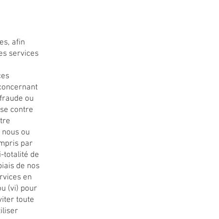
s, afin
es services
ces
 concernant
 fraude ou
nse contre
otre
i nous ou
ompris par
-totalité de
biais de nos
rvices en
u (vi) pour
iter toute
iliser