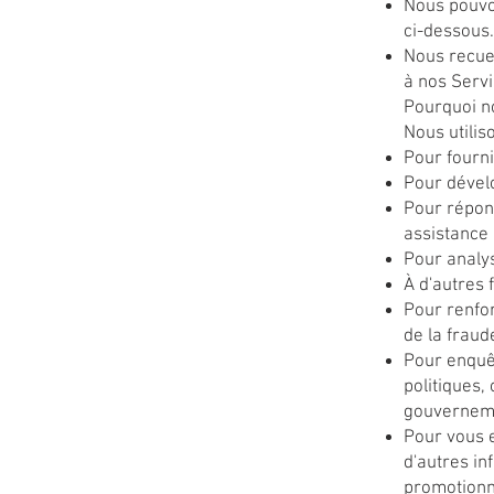
Nous pouvon
ci-dessous.
Nous recuei
à nos Servi
Pourquoi no
Nous utilis
Pour fourni
Pour dével
Pour répon
assistance
Pour analys
À d'autres 
Pour renfo
de la fraud
Pour enquêt
politiques,
gouverneme
Pour vous 
d'autres i
promotionne