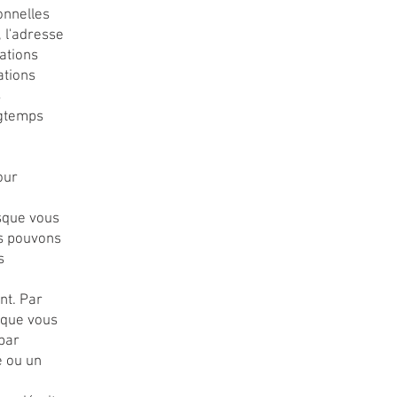
onnelles
 l'adresse
mations
ations
s
ngtemps
our
rsque vous
us pouvons
s
nt. Par
sque vous
par
e ou un