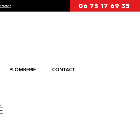
06 75 17 69 35
tacter
PLOMBERIE
CONTACT
É