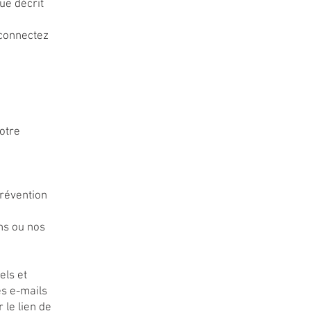
ue décrit
 connectez
otre
prévention
ons ou nos
els et
es e-mails
 le lien de