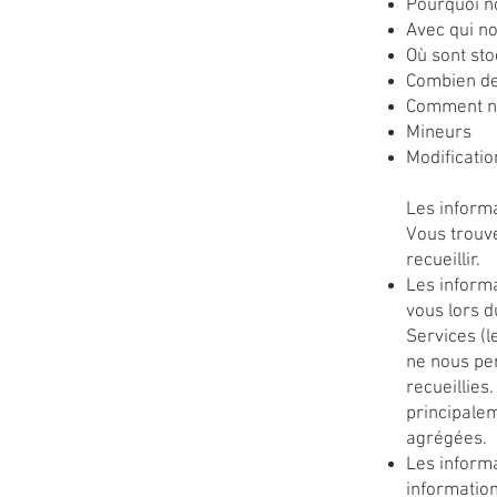
Pourquoi no
Avec qui n
Où sont st
Combien de
Comment no
Mineurs
Modificatio
Les inform
Vous trouve
recueillir.
Les informa
vous lors d
Services (l
ne nous per
recueillies
principalem
agrégées.
Les informa
information