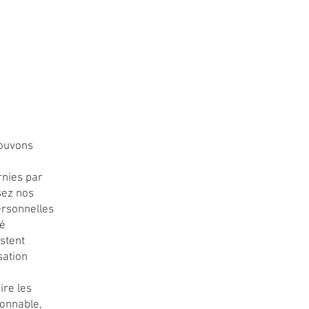
pouvons
rnies par
sez nos
ersonnelles
té
stent
sation
ire les
sonnable,