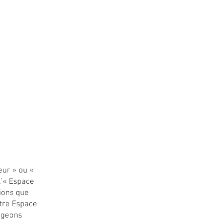
teur » ou «
 l’« Espace
ions que
otre Espace
gageons