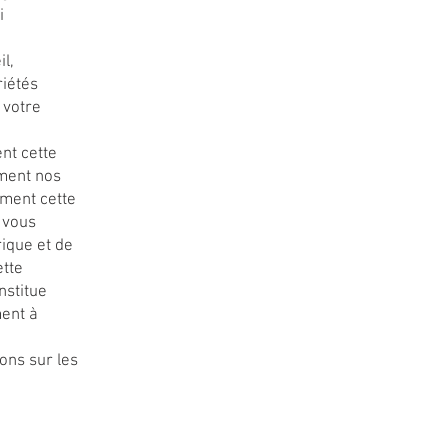
i
il,
riétés
 votre
ent cette
ement nos
ement cette
, vous
ique et de
ette
onstitue
ment à
ions sur les