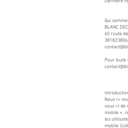
Dernière r
Qui somme
BLANC DE
65 route d
381823806
contact@bl
​Pour toute
contact@bl
Introductio
Nous (« nou
vous ») de 
mobile », 
les utilisa
mobile (co