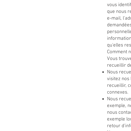
vous identi
que nous re
e-mail, l'a
demandées 
personnelle
informatio
qu'elles re
Comment no
Vous trouve
recueillir 
Nous recuei
visitez nos
recueillir, 
connexes.
Nous recuei
exemple, no
nous conta
exemple lo
retour d'in